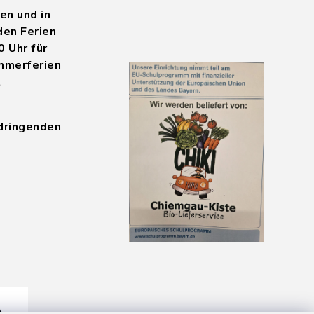
en und in
den Ferien
0 Uhr für
mmerferien
t
 dringenden