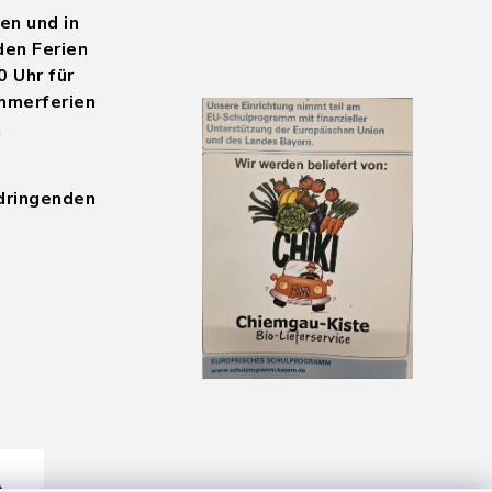
en und in
den Ferien
0 Uhr für
mmerferien
t
 dringenden