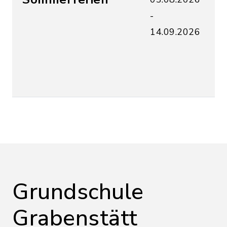
-
U
14.09.2026
a
u
f
S
Grundschule
Grabenstätt