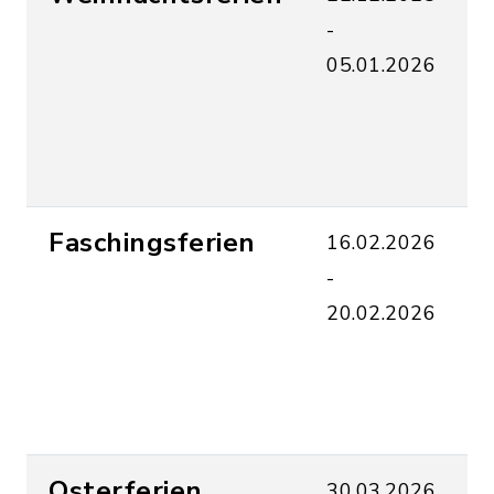
-
U
05.01.2026
a
u
f
S
Faschingsferien
16.02.2026
A
-
U
20.02.2026
a
u
f
S
Osterferien
30.03.2026
A