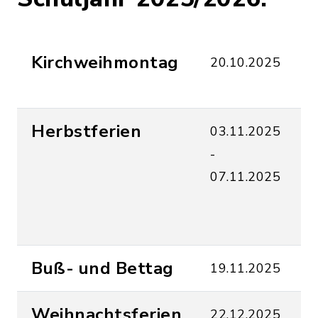
Kirchweihmontag
20.10.2025
U
u
Herbstferien
03.11.2025
A
-
U
07.11.2025
a
n
S
Buß- und Bettag
19.11.2025
u
Weihnachtsferien
22.12.2025
A