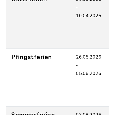
-
U
10.04.2026
a
u
f
S
Pfingstferien
26.05.2026
A
-
U
05.06.2026
a
u
f
S
Sommerferien
03.08.2026
A