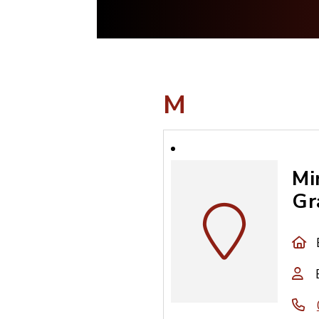
M
Mi
Gr