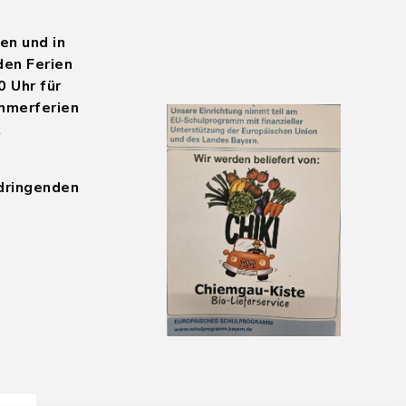
en und in
den Ferien
0 Uhr für
mmerferien
t
 dringenden