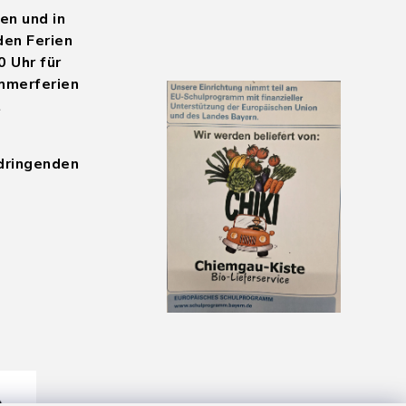
en und in
den Ferien
0 Uhr für
mmerferien
t
 dringenden